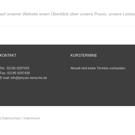
 auf unserer Website einen Überblick über unsere Praxis, unsere Leist
KONTAKT
KURSTERMINE
Tel.: 02195 9297433
Aktuell sind keine Termine vorhanden.
Fax: 02195 9297435
E-mail:
info@physio-riensche.de
p
|
Datenschutz
|
Impressum