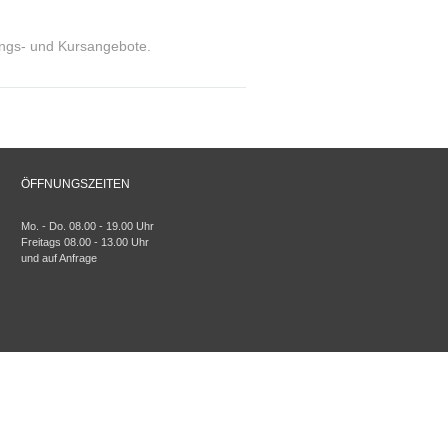
ungs- und Kursangebote.
ÖFFNUNGSZEITEN
Mo. - Do. 08.00 - 19.00 Uhr
Freitags 08.00 - 13.00 Uhr
und auf Anfrage