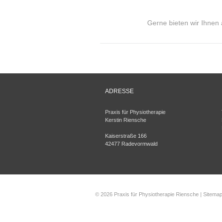
Gerne bieten wir Ihnen
ADRESSE
Praxis für Physiotherapie
Kerstin Riensche
Kaiserstraße 166
42477 Radevormwald
© 2026 Praxis für Physiotherapie Riensche |
Sitema